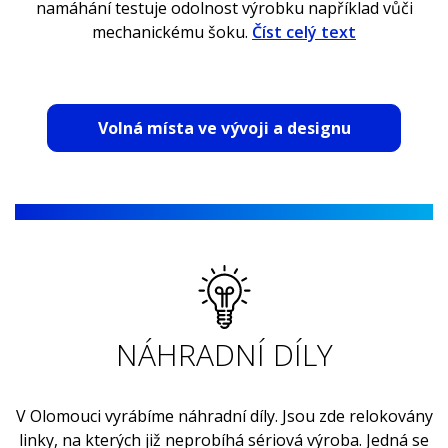
namáhání testuje odolnost výrobku například vůči
mechanickému šoku.
Číst celý text
Jelikož jsou dnešní moderní světlomety nadupané
elektronikou, ověřuje se i funkčnost jednotlivých
Volná místa ve vývoji a designu
elektronických komponent i celých světlometů
a svítilen. Dále se ověřuje elektromagnetická
kompatibilita, zda naše výrobky neovlivňují jiné objekty
v autě včetně sebe samotného a odolávají působení
ostatních přístrojů. Důležitou součástí je pak i 3D
měření, které slouží pro ověřování rozměrů. Část
laboratoří zároveň spadá pod akreditační proces dle
ISO 17025.
NÁHRADNÍ DÍLY
V Olomouci vyrábíme náhradní díly. Jsou zde relokovány
linky, na kterých již neprobíhá sériová výroba. Jedná se