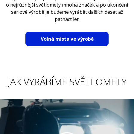
o nejrůznější světlomety mnoha značek a po ukončení
sériové výrobě je budeme vyrábět dalších deset až
patnáct let.
Volná místa ve výrobě
JAK VYRÁBÍME SVĚTLOMETY