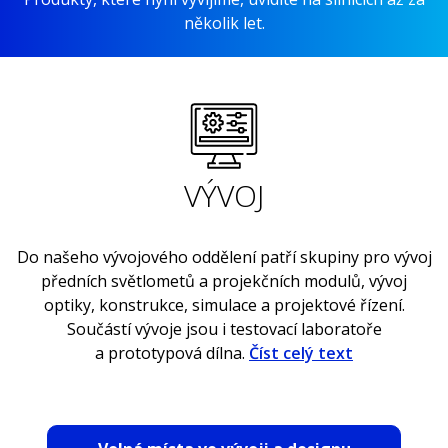
několik let.
VÝVOJ
Do našeho vývojového oddělení patří skupiny pro vývoj
předních světlometů a projekčních modulů, vývoj
optiky, konstrukce, simulace a projektové řízení.
Součástí vývoje jsou i testovací laboratoře
a prototypová dílna.
Číst celý text
Do vývoje řadíme i specifické oddělení pro FORVIA
HELLA svět – vývoj elektroniky – embedded hardwaru