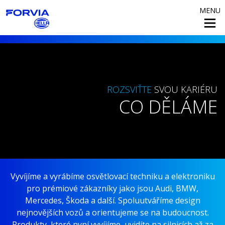
MENU
ROZSVIŤTE
SVOU KARIÉRU
CO DĚLÁME
Vyvíjíme a vyrábíme osvětlovací techniku a elektroniku
pro prémiové zákazníky jako jsou Audi, BMW,
Mercedes, Škoda a další. Spoluutváříme design
nejnovějších vozů a orientujeme se na budoucnost.
Produkty, které nyní vyvíjíme, uvidíte na silnicích až za