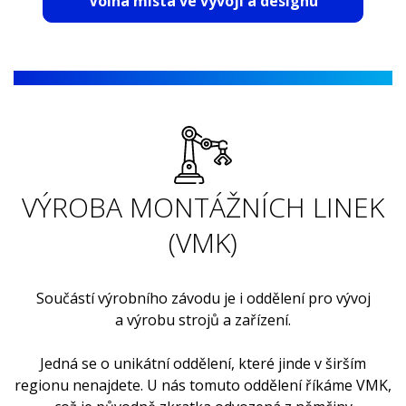
Volná místa ve vývoji a designu
a softwaru (kde od roku 2018 máme mimo jiné globální
odpovědnost pro vývoj elektroniky zadních lamp).
VÝROBA MONTÁŽNÍCH LINEK
(VMK)
Součástí výrobního závodu je i oddělení pro vývoj
a výrobu strojů a zařízení.
Jedná se o unikátní oddělení, které jinde v širším
regionu nenajdete. U nás tomuto oddělení říkáme VMK,