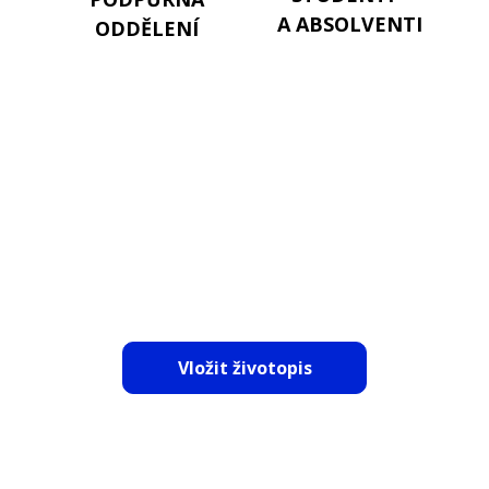
A ABSOLVENTI
ODDĚLENÍ
NEBO NÁM ZAŠLETE SVŮJ
ŽIVOTOPIS
Vložit životopis