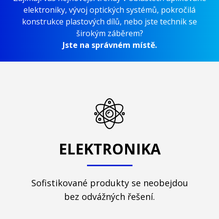
elektroniky, vývoj optických systémů, pokročilá
konstrukce plastových dílů, nebo jste technik se
širokým záběrem?
Jste na správném místě.
ELEKTRONIKA
Sofistikované produkty se neobejdou
bez odvážných řešení.