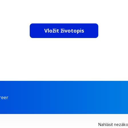
 NÁM ZAŠLETE SVŮJ ŽIVO
Vložit životopis
reer
Nahlásit nezák