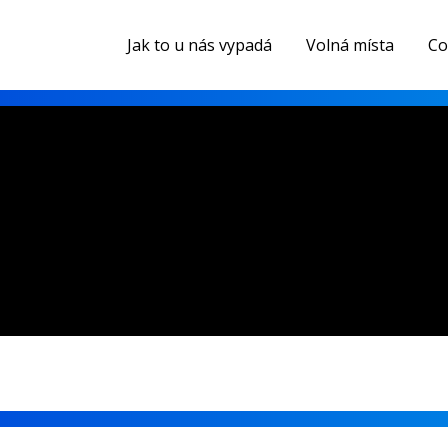
Jak to u nás vypadá
Volná místa
Co